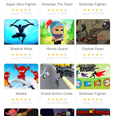
Super Dino Fighter
Stickman The Flash
Stickman Fighter:
Space War
Jucat: 179,100
Jucat: 53,972
Jucat: 163,306
Shadow Ninja
Heroic Quest
Orphan Feast
Revenge
Jucat: 124,520
Jucat: 187,344
Jucat: 224,314
Katana
Grand Action Crime:
Stickman Fighter:
New York Car Gang
Epic Battles
Jucat: 33,546
Jucat: 246,668
Jucat: 170,311