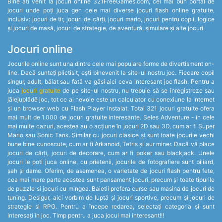
Bine ati venit la jocuri online 321FreeGames.com, cel mai bun portal de
jocuri unde poți juca gen cele mai diverse jocuri flash online gratuite,
inclusiv: jocuri de tir, jocuri de cărți, jocuri mario, jocuri pentru copii, logice
și jocuri de masă, jocuri de strategie, de aventură, simulare și alte jocuri.
Jocuri online
Jocurile online sunt una dintre cele mai populare forme de divertisment on-
line. Dacă sunteți plictisit, ești binevenit la site-ul nostru joc. Fiecare copil
singur, adult, băiat sau fată va găsi aici ceva interesant joc flash. Pentru a
juca
jocuri gratuite
de pe site-ul nostru, nu trebuie să se înregistreze sau
jālejuplādē joc, tot ce ai nevoie este un calculator cu conexiune la Internet
și un browser web cu Flash Player instalat. Total 321 jocuri gratuite ofera
mai mult de 1.000 de jocuri gratuite interesante. Seles Adventure - în cele
mai multe cazuri, acestea au o acțiune în jocuri 2D sau 3D, cum ar fi Super
Mario sau Sonic Tank. Similar cu jocuri clasice și sunt toate jocurile vechi
bune bine cunoscute, cum ar fi Arkanoid, Tetris și aur miner. Dacă vă place
jocuri de cărți, jocuri de decorare, cum ar fi poker sau blackjack. Unele
jocuri le poti juca online, cu prietenii, jocurile de fotografiere sunt biliard,
șah și dame. Oferim, de asemenea, o varietate de jocuri flash pentru fete,
cea mai mare parte acestea sunt pansament jocuri, precum și toate tipurile
de puzzle si jocuri cu mingea. Baietii prefera curse sau masina de jocuri de
tuning. Desigur, aici vorbim de luptă și jocuri sportive, precum și jocuri de
strategie si RPG. Pentru a începe redarea, selectați categoria și sunt
interesați în joc. Timp pentru a juca jocul mai interesant!!!