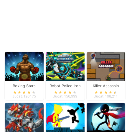
Boxing Stars
Robot Police Iron
Killer Assassin
Panther
Jucat: 126,175
Jucat: 156,999
Jucat: 198,211