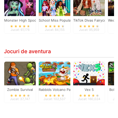
Monster High Spooky Fashion
School Miss Popularity
TikTok Divas Fairycore
Wedne
Jucat: 61,176
Jucat: 84,155
Jucat: 95,959
Ju
Jocuri de aventura
Zombie Survival
Rabbids Volcano Panic
Vex 5
Bob 
Jucat: 37,747
Jucat: 102,537
Jucat: 160,024
Juc