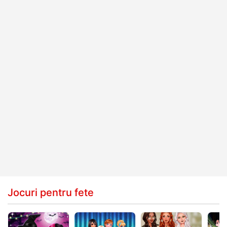
Jocuri pentru fete