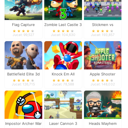
Flag Capture
Zombie Last Castle 3
Stickmen vs
Zombies
Jucat: 99,527
Jucat: 104,630
Jucat: 193,857
Battlefield Elite 3d
Knock Em All
Apple Shooter
Remastered
Jucat: 126,715
Jucat: 78,588
Jucat: 148,032
Impostor Archer War
Laser Cannon 3
Heads Mayhem