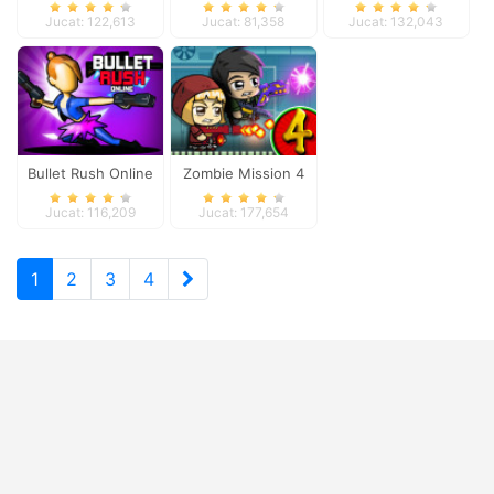
Jucat: 122,613
Jucat: 81,358
Jucat: 132,043
Bullet Rush Online
Zombie Mission 4
Jucat: 116,209
Jucat: 177,654
1
2
3
4