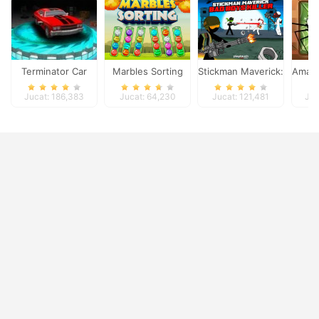
Terminator Car
Marbles Sorting
Stickman Maverick: Bad Boy
Amazin
Jucat: 186,383
Jucat: 64,230
Jucat: 121,481
Juc