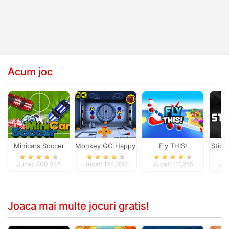
Acum joc
Minicars Soccer
Monkey GO Happy: Stage 1
Fly THIS!
Stick
Jucat: 200,246
Jucat: 124,002
Jucat: 111,265
Juc
Joaca mai multe jocuri gratis!