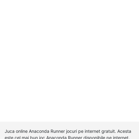
Juca online Anaconda Runner jocuri pe internet gratuit. Acesta
este cel mai bun joc Anaconda Runner disponibile pe internet.