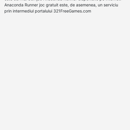
Anaconda Runner joc gratuit este, de asemenea, un serviciu
prin intermediul portalului 321FreeGames.com