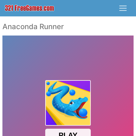
Anaconda Runner