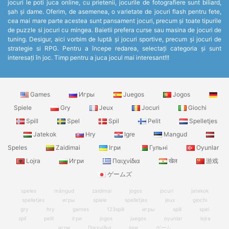
jocuri le poti juca online, cu prietenii, jocurile de fotografiere sunt biliard,
șah și dame. Oferim, de asemenea, o varietate de jocuri flash pentru fete,
cea mai mare parte acestea sunt pansament jocuri, precum și toate tipurile
de puzzle si jocuri cu mingea. Baietii prefera curse sau masina de jocuri de
tuning. Desigur, aici vorbim de luptă și jocuri sportive, precum și jocuri de
strategie si RPG. Pentru a începe redarea, selectați categoria și sunt
interesați în joc. Timp pentru a juca jocul mai interesant!!!
Games
Игры
Juegos
Jogos
Spiele
Gry
Jeux
Jocuri
Giochi
Spill
Spel
Spil
Pelit
Spelletjes
Jatekok
Hry
Igre
Mangud
Speles
Zaidimai
Ігри
Гульні
Oyunlar
Lojra
Игри
Παιχνίδια
खेल
游戏
ゲームズ
speles
mängud
zaidimai
jogos
jocuri
jatekok
spelletjes
игры
spiele
spelletjes
jeux
giochi
gry
hry
games
123spill
игры
spill
spel
spil
pelit
ігри
jogos
juegos
oyunlar
lojra
игри
Παιχνίδια
igre
ゲーム