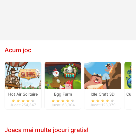
Acum joc
Hot Air Solitaire
Egg Farm
Idle Craft 3D
Cut 
Jucat: 254,347
Jucat: 63,304
Jucat: 123,079
Ju
Joaca mai multe jocuri gratis!