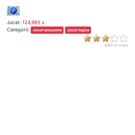
Jucat:
124,965 x
Categorii:
Jocuri amuzante
Jocuri logice
3.3
/5 (
8
votes)