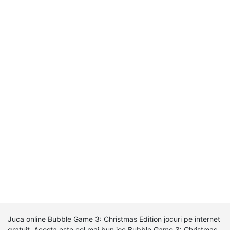
Juca online Bubble Game 3: Christmas Edition jocuri pe internet
gratuit. Acesta este cel mai bun joc Bubble Game 3: Christmas