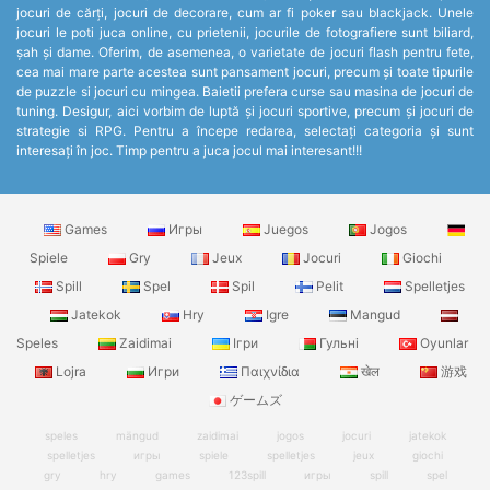
jocuri de cărți, jocuri de decorare, cum ar fi poker sau blackjack. Unele
jocuri le poti juca online, cu prietenii, jocurile de fotografiere sunt biliard,
șah și dame. Oferim, de asemenea, o varietate de jocuri flash pentru fete,
cea mai mare parte acestea sunt pansament jocuri, precum și toate tipurile
de puzzle si jocuri cu mingea. Baietii prefera curse sau masina de jocuri de
tuning. Desigur, aici vorbim de luptă și jocuri sportive, precum și jocuri de
strategie si RPG. Pentru a începe redarea, selectați categoria și sunt
interesați în joc. Timp pentru a juca jocul mai interesant!!!
Games
Игры
Juegos
Jogos
Spiele
Gry
Jeux
Jocuri
Giochi
Spill
Spel
Spil
Pelit
Spelletjes
Jatekok
Hry
Igre
Mangud
Speles
Zaidimai
Ігри
Гульні
Oyunlar
Lojra
Игри
Παιχνίδια
खेल
游戏
ゲームズ
speles
mängud
zaidimai
jogos
jocuri
jatekok
spelletjes
игры
spiele
spelletjes
jeux
giochi
gry
hry
games
123spill
игры
spill
spel