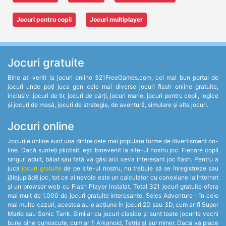
Jocuri pentru copii
Jocuri multiplayer
Jocuri gratuite
Bine ati venit la jocuri online 321FreeGames.com, cel mai bun portal de
jocuri unde poți juca gen cele mai diverse jocuri flash online gratuite,
inclusiv: jocuri de tir, jocuri de cărți, jocuri mario, jocuri pentru copii, logice
și jocuri de masă, jocuri de strategie, de aventură, simulare și alte jocuri.
Jocuri online
Jocurile online sunt una dintre cele mai populare forme de divertisment on-
line. Dacă sunteți plictisit, ești binevenit la site-ul nostru joc. Fiecare copil
singur, adult, băiat sau fată va găsi aici ceva interesant joc flash. Pentru a
juca
jocuri gratuite
de pe site-ul nostru, nu trebuie să se înregistreze sau
jālejuplādē joc, tot ce ai nevoie este un calculator cu conexiune la Internet
și un browser web cu Flash Player instalat. Total 321 jocuri gratuite ofera
mai mult de 1.000 de jocuri gratuite interesante. Seles Adventure - în cele
mai multe cazuri, acestea au o acțiune în jocuri 2D sau 3D, cum ar fi Super
Mario sau Sonic Tank. Similar cu jocuri clasice și sunt toate jocurile vechi
bune bine cunoscute, cum ar fi Arkanoid, Tetris și aur miner. Dacă vă place