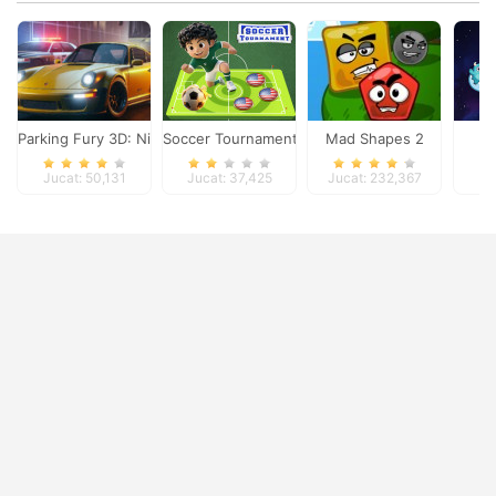
Parking Fury 3D: Night City
Soccer Tournament
Mad Shapes 2
Jucat: 50,131
Jucat: 37,425
Jucat: 232,367
Ju