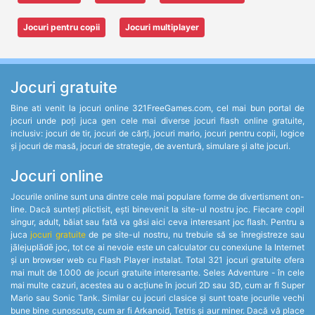
Jocuri pentru copii
Jocuri multiplayer
Jocuri gratuite
Bine ati venit la jocuri online 321FreeGames.com, cel mai bun portal de
jocuri unde poți juca gen cele mai diverse jocuri flash online gratuite,
inclusiv: jocuri de tir, jocuri de cărți, jocuri mario, jocuri pentru copii, logice
și jocuri de masă, jocuri de strategie, de aventură, simulare și alte jocuri.
Jocuri online
Jocurile online sunt una dintre cele mai populare forme de divertisment on-
line. Dacă sunteți plictisit, ești binevenit la site-ul nostru joc. Fiecare copil
singur, adult, băiat sau fată va găsi aici ceva interesant joc flash. Pentru a
juca
jocuri gratuite
de pe site-ul nostru, nu trebuie să se înregistreze sau
jālejuplādē joc, tot ce ai nevoie este un calculator cu conexiune la Internet
și un browser web cu Flash Player instalat. Total 321 jocuri gratuite ofera
mai mult de 1.000 de jocuri gratuite interesante. Seles Adventure - în cele
mai multe cazuri, acestea au o acțiune în jocuri 2D sau 3D, cum ar fi Super
Mario sau Sonic Tank. Similar cu jocuri clasice și sunt toate jocurile vechi
bune bine cunoscute, cum ar fi Arkanoid, Tetris și aur miner. Dacă vă place