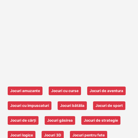
Jocuri amuzante
Jocuri cu curse
Jocuri de aventura
Jocuri cu impuscaturi
Jocuri bătălia
Jocuri de sport
Jocuri de cărți
Jocuri găsirea
Jocuri de strategie
Jocuri logice
Jocuri 3D
Jocuri pentru fete