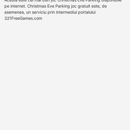
pe internet. Christmas Eve Parking joc gratuit este, de
asemenea, un serviciu prin intermediul portalului
321FreeGames.com