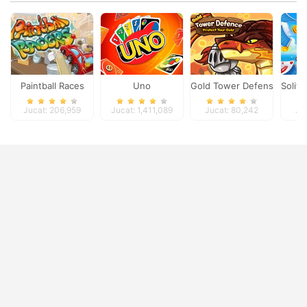
Paintball Races
Uno
Gold Tower Defense
Solita
Jucat: 206,959
Jucat: 1,411,089
Jucat: 80,242
Ju