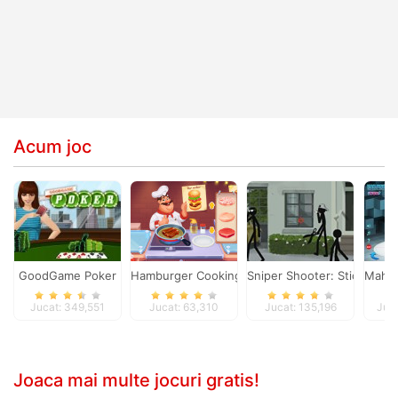
Acum joc
GoodGame Poker
Hamburger Cooking Mania
Sniper Shooter: Stickman K
Mahjo
Jucat: 349,551
Jucat: 63,310
Jucat: 135,196
Juca
Joaca mai multe jocuri gratis!