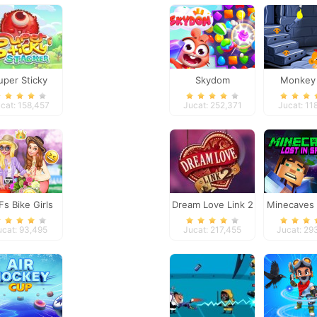
uper Sticky
Skydom
Monkey
Stacker
Happy: St
cat: 158,457
Jucat: 252,371
Jucat: 11
Fs Bike Girls
Dream Love Link 2
Minecaves 
Spac
ucat: 93,495
Jucat: 217,455
Jucat: 29