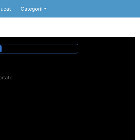
jucat
Categorii
citate