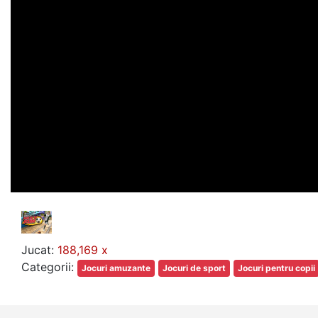
Jucat:
188,169 x
Categorii:
Jocuri amuzante
Jocuri de sport
Jocuri pentru copii