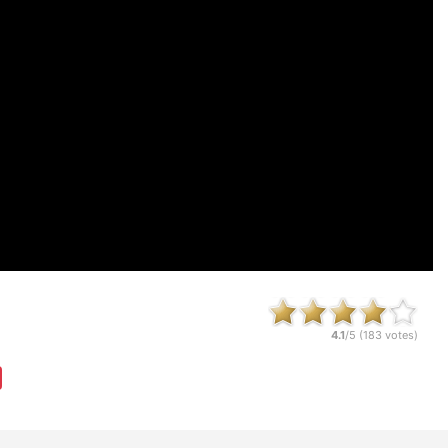
4.1
/5 (
183
votes)