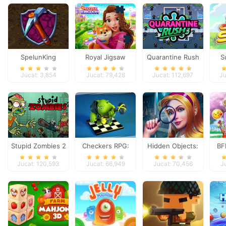
SpelunKing
Royal Jigsaw
Quarantine Rush
S
Jucat: 3,854
Jucat: 79,428
Jucat: 112,697
Ju
Stupid Zombies 2
Checkers RPG:
Hidden Objects:
BF
Online PvP Battle
Brain Teaser
Jucat: 120,593
Jucat: 66,949
Jucat: 70,456
J