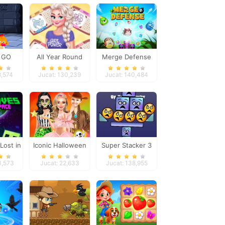
 GO
All Year Round
Merge Defense
age 2
Fashion Frosty Girl
8,574
Jucat: 130,239
Jucat: 140,484
Lost in
Iconic Halloween
Super Stacker 3
e
Costumes
3,573
Jucat: 22,633
Jucat: 138,955