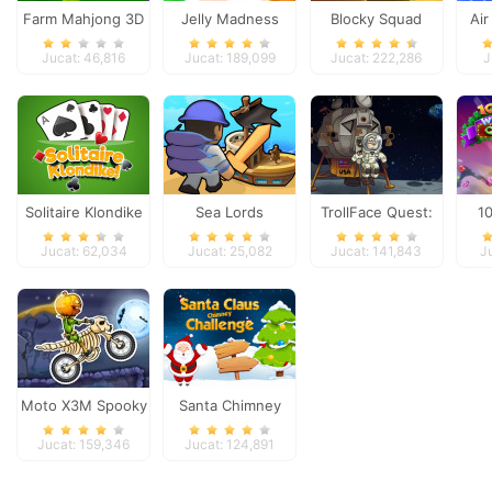
Farm Mahjong 3D
Jelly Madness
Blocky Squad
Ai
Jucat: 46,816
Jucat: 189,099
Jucat: 222,286
J
Solitaire Klondike
Sea Lords
TrollFace Quest:
1
USA 1
Jucat: 62,034
Jucat: 25,082
Jucat: 141,843
J
Moto X3M Spooky
Santa Chimney
Land
Challenge
Jucat: 159,346
Jucat: 124,891