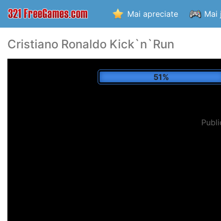
Mai apreciate
Mai 
Cristiano Ronaldo Kick`n`Run
57%
Publi