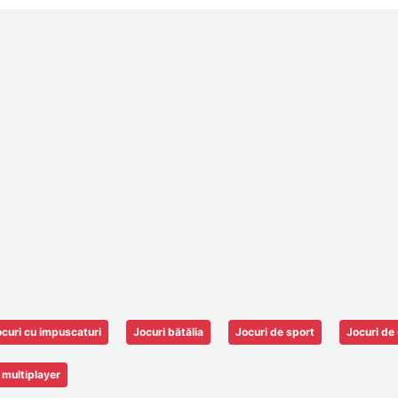
curi cu impuscaturi
Jocuri bătălia
Jocuri de sport
Jocuri de 
 multiplayer