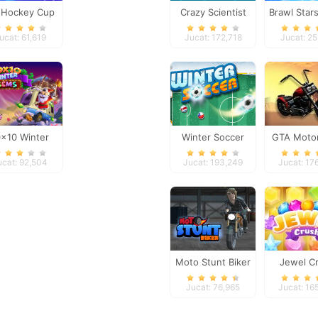
r Hockey Cup
Crazy Scientist
Brawl Star
Advent
ucat: 61,619
Jucat: 172,718
Jucat: 2
0x10 Winter
Winter Soccer
GTA Motor
Gems
ucat: 92,504
Jucat: 193,249
Jucat: 17
Moto Stunt Biker
Jewel C
Jucat: 76,965
Jucat: 16