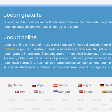
Jocuri gratuite
Bine ati venit la jocuri online 321FreeGames.com, cel mai bun portal de jocuri un
jocuri de strategie, de aventură, simulare și alte jocuri.
Jocuri online
Jocurile online sunt una dintre cele mai populare forme de divertisment on-line.
gratuite
de pe site-ul nostru, nu trebuie să se înregistreze sau jālejuplādē jo
jocuri gratuite interesante. Seles Adventure - în cele mai multe cazuri, acest
Arkanoid, Tetris și aur miner. Dacă vă place jocuri de cărți, jocuri de decorare,
jocuri flash pentru fete, cea mai mare parte acestea sunt pansament jocuri, pre
și jocuri de strategie si RPG. Pentru a începe redarea, selectați categoria și sun
Games
Игры
Juegos
Jogos
Spie
Hry
Igre
Mangud
Speles
Zai
speles
mängud
zaidimai
jogos
jocuri
jatekok
sp
ігри
Free games
Игры
Spiele
Gry
Jeux
Jocuri
Spil