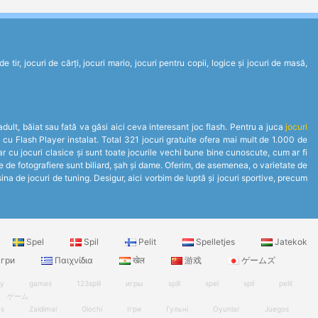
tir, jocuri de cărți, jocuri mario, jocuri pentru copii, logice și jocuri de masă,
 adult, băiat sau fată va găsi aici ceva interesant joc flash. Pentru a juca
jocuri
 cu Flash Player instalat. Total 321 jocuri gratuite ofera mai mult de 1.000 de
r cu jocuri clasice și sunt toate jocurile vechi bune bine cunoscute, cum ar fi
ile de fotografiere sunt biliard, șah și dame. Oferim, de asemenea, o varietate de
na de jocuri de tuning. Desigur, aici vorbim de luptă și jocuri sportive, precum
Spel
Spil
Pelit
Spelletjes
Jatekok
гри
Παιχνίδια
खेल
游戏
ゲームズ
ry
games
123spill
игры
spill
spel
spil
pelit
ゲーム
es
Zaidimai
Giochi
Ігри
Гульні
Oyunlar
Juegos