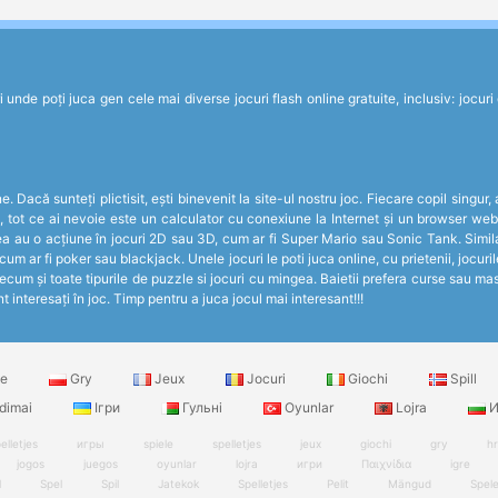
de poți juca gen cele mai diverse jocuri flash online gratuite, inclusiv: jocuri de 
 Dacă sunteți plictisit, ești binevenit la site-ul nostru joc. Fiecare copil singur,
c, tot ce ai nevoie este un calculator cu conexiune la Internet și un browser web
ea au o acțiune în jocuri 2D sau 3D, cum ar fi Super Mario sau Sonic Tank. Simila
 cum ar fi poker sau blackjack. Unele jocuri le poti juca online, cu prietenii, jocur
cum și toate tipurile de puzzle si jocuri cu mingea. Baietii prefera curse sau masi
t interesați în joc. Timp pentru a juca jocul mai interesant!!!
le
Gry
Jeux
Jocuri
Giochi
Spill
dimai
Ігри
Гульні
Oyunlar
Lojra
И
elletjes
игры
spiele
spelletjes
jeux
giochi
gry
h
jogos
juegos
oyunlar
lojra
игри
Παιχνίδια
igre
l
Spel
Spil
Jatekok
Spelletjes
Pelit
Mängud
Spel