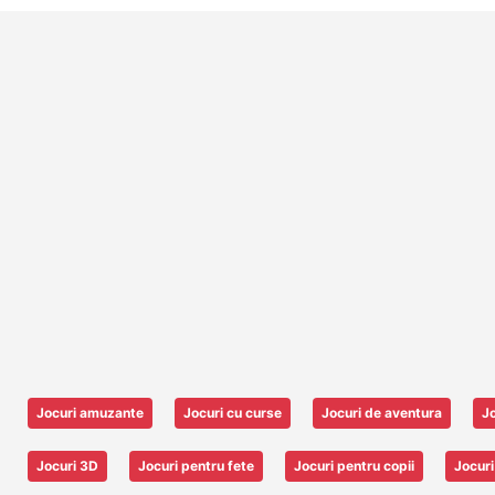
Jocuri amuzante
Jocuri cu curse
Jocuri de aventura
Jo
Jocuri 3D
Jocuri pentru fete
Jocuri pentru copii
Jocuri