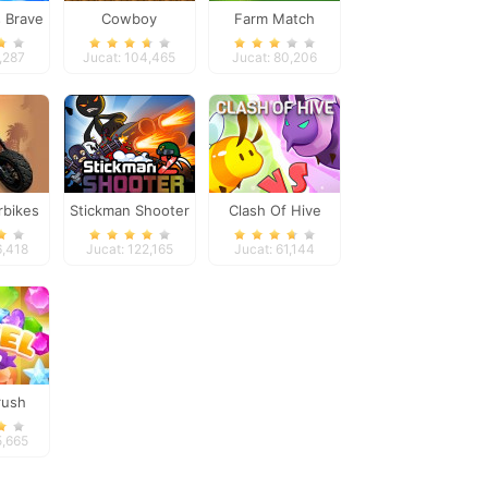
s Brave
Cowboy
Farm Match
ure
Adventures
Seasons
5,287
Jucat: 104,465
Jucat: 80,206
bikes
Stickman Shooter
Clash Of Hive
2
6,418
Jucat: 122,165
Jucat: 61,144
rush
5,665