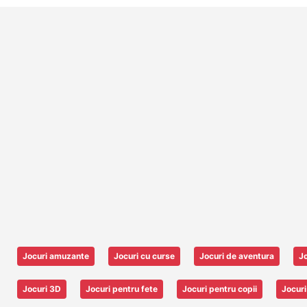
Jocuri amuzante
Jocuri cu curse
Jocuri de aventura
Jo
Jocuri 3D
Jocuri pentru fete
Jocuri pentru copii
Jocuri