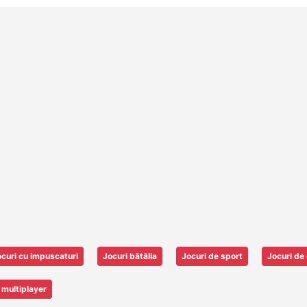
curi cu impuscaturi
Jocuri bătălia
Jocuri de sport
Jocuri de 
 multiplayer