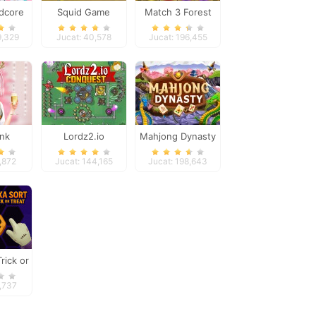
idcore
Squid Game
Match 3 Forest
ls
Shooter
9,329
Jucat: 40,578
Jucat: 196,455
ink
Lordz2.io
Mahjong Dynasty
mas
9,872
Jucat: 144,165
Jucat: 198,643
rick or
t
9,737