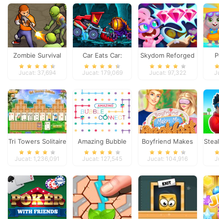
Zombie Survival
Car Eats Car:
Skydom Reforged
P
Dungeon
Jucat: 37,694
Jucat: 179,069
Jucat: 97,322
J
Adventure
Tri Towers Solitaire
Amazing Bubble
Boyfriend Makes
Stea
Connect
Me Breakfast
Jucat: 1,236,091
Jucat: 127,545
Jucat: 104,916
J