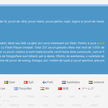
tir, jocuri de cărți, jocuri mario, jocuri pentru copii, logice și jocuri de masă,
 adult, băiat sau fată va găsi aici ceva interesant joc flash. Pentru a juca
jocuri
 cu Flash Player instalat. Total 321 jocuri gratuite ofera mai mult de 1.000 de
r cu jocuri clasice și sunt toate jocurile vechi bune bine cunoscute, cum ar fi
ile de fotografiere sunt biliard, șah și dame. Oferim, de asemenea, o varietate de
na de jocuri de tuning. Desigur, aici vorbim de luptă și jocuri sportive, precum
Spel
Spil
Pelit
Spelletjes
Jatekok
гри
Παιχνίδια
खेल
游戏
ゲームズ
ry
games
123spill
игры
spill
spel
spil
pelit
ゲーム
es
Zaidimai
Giochi
Ігри
Гульні
Oyunlar
Juegos