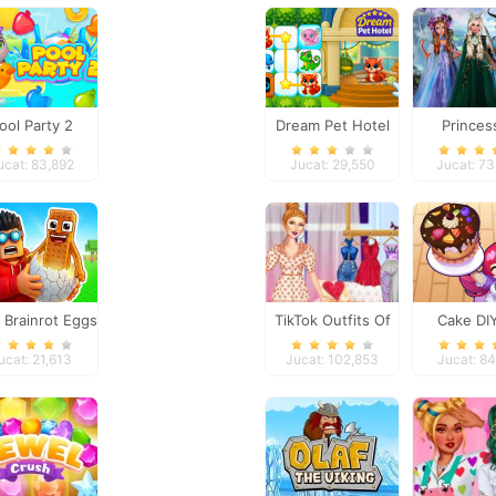
ool Party 2
Dream Pet Hotel
Princes
Fantasy Ma
ucat: 83,892
Jucat: 29,550
Jucat: 7
l Brainrot Eggs
TikTok Outfits Of
Cake DI
The Week
ucat: 21,613
Jucat: 102,853
Jucat: 8