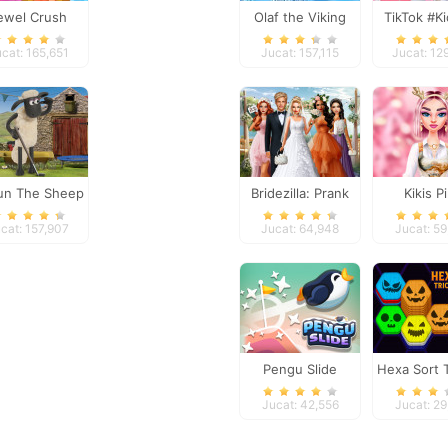
ewel Crush
Olaf the Viking
TikTok #K
Mode
cat: 165,651
Jucat: 157,115
Jucat: 12
un The Sheep
Bridezilla: Prank
Kikis P
aahmy Golf
The Bride
Christ
cat: 157,907
Jucat: 64,948
Jucat: 5
Pengu Slide
Hexa Sort T
Trea
Jucat: 42,556
Jucat: 2