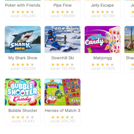
Poker with Friends
Pipe Flow
Jelly Escape
J
Jucat: 245,345
Jucat: 149,830
Jucat: 157,189
Ju
My Shark Show
Downhill Ski
Mahjongg
Sha
Dimensions Candy
B
Jucat: 102,006
Jucat: 152,464
Jucat: 117,676
Ju
640 seconds
Bubble Shooter
Heroes of Match 3
Candy
Jucat: 74,442
Jucat: 204,757