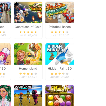
ses
Guardians of Gold
Paintball Races
keover
3,843
Jucat: 70,439
Jucat: 207,081
Y 3D
Home Island
Hidden Paint 3D
4,661
Jucat: 55,473
Jucat: 10,930