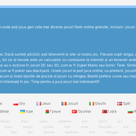
de poți juca gen cele mai diverse jocuri flash online gratuite, inclusiv: jocuri de 
 Dacă sunteți plictisit, ești binevenit la site-ul nostru joc. Fiecare copil singur,
c, tot ce ai nevoie este un calculator cu conexiune la Internet și un browser web
ea au o acțiune în jocuri 2D sau 3D, cum ar fi Super Mario sau Sonic Tank. Simila
 cum ar fi poker sau blackjack. Unele jocuri le poti juca online, cu prietenii, jocur
cum și toate tipurile de puzzle si jocuri cu mingea. Baietii prefera curse sau masi
t interesați în joc. Timp pentru a juca jocul mai interesant!!!
le
Gry
Jeux
Jocuri
Giochi
Spill
dimai
Ігри
Гульні
Oyunlar
Lojra
И
elletjes
игры
spiele
spelletjes
jeux
giochi
gry
h
jogos
juegos
oyunlar
lojra
игри
Παιχνίδια
igre
l
Spel
Spil
Jatekok
Spelletjes
Pelit
Mängud
Spel