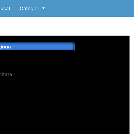
jucat
Categorii
inua
citate