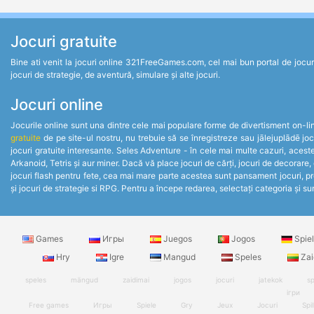
Jocuri gratuite
Bine ati venit la jocuri online 321FreeGames.com, cel mai bun portal de jocuri un
jocuri de strategie, de aventură, simulare și alte jocuri.
Jocuri online
Jocurile online sunt una dintre cele mai populare forme de divertisment on-line.
gratuite
de pe site-ul nostru, nu trebuie să se înregistreze sau jālejuplādē jo
jocuri gratuite interesante. Seles Adventure - în cele mai multe cazuri, acest
Arkanoid, Tetris și aur miner. Dacă vă place jocuri de cărți, jocuri de decorare,
jocuri flash pentru fete, cea mai mare parte acestea sunt pansament jocuri, pre
și jocuri de strategie si RPG. Pentru a începe redarea, selectați categoria și sun
Games
Игры
Juegos
Jogos
Spie
Hry
Igre
Mangud
Speles
Zai
speles
mängud
zaidimai
jogos
jocuri
jatekok
sp
ігри
Free games
Игры
Spiele
Gry
Jeux
Jocuri
Spil