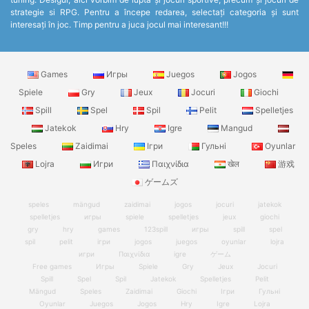
strategie si RPG. Pentru a începe redarea, selectați categoria și sunt
interesați în joc. Timp pentru a juca jocul mai interesant!!!
Games
Игры
Juegos
Jogos
Spiele
Gry
Jeux
Jocuri
Giochi
Spill
Spel
Spil
Pelit
Spelletjes
Jatekok
Hry
Igre
Mangud
Speles
Zaidimai
Ігри
Гульні
Oyunlar
Lojra
Игри
Παιχνίδια
खेल
游戏
ゲームズ
speles
mängud
zaidimai
jogos
jocuri
jatekok
spelletjes
игры
spiele
spelletjes
jeux
giochi
gry
hry
games
123spill
игры
spill
spel
spil
pelit
ігри
jogos
juegos
oyunlar
lojra
игри
Παιχνίδια
igre
ゲーム
Free games
Игры
Spiele
Gry
Jeux
Jocuri
Spill
Spel
Spil
Jatekok
Spelletjes
Pelit
Mängud
Speles
Zaidimai
Giochi
Ігри
Гульні
Oyunlar
Juegos
Jogos
Hry
Igre
Lojra