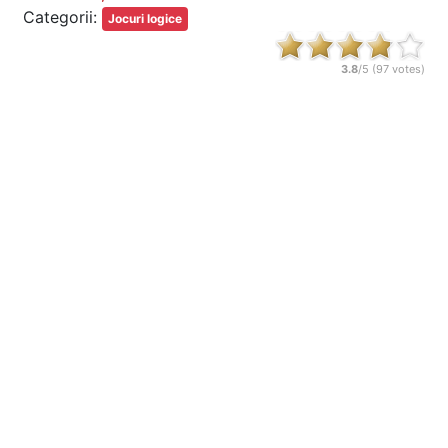
Categorii:
Jocuri logice
3.8
/5 (
97
votes)