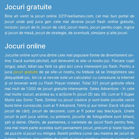
Jocuri gratuite
Bine ati venit la jocuri online 321FreeGames.com, cel mai bun portal de
jocuri unde poți juca gen cele mai diverse jocuri flash online gratuite,
inclusiv: jocuri de tir, jocuri de cărți, jocuri mario, jocuri pentru copii, logice
și jocuri de masă, jocuri de strategie, de aventură, simulare și alte jocuri.
Jocuri online
Jocurile online sunt una dintre cele mai populare forme de divertisment on-
line. Dacă sunteți plictisit, ești binevenit la site-ul nostru joc. Fiecare copil
singur, adult, băiat sau fată va găsi aici ceva interesant joc flash. Pentru a
juca
jocuri gratuite
de pe site-ul nostru, nu trebuie să se înregistreze sau
jālejuplādē joc, tot ce ai nevoie este un calculator cu conexiune la Internet
și un browser web cu Flash Player instalat. Total 321 jocuri gratuite ofera
mai mult de 1.000 de jocuri gratuite interesante. Seles Adventure - în cele
mai multe cazuri, acestea au o acțiune în jocuri 2D sau 3D, cum ar fi Super
Mario sau Sonic Tank. Similar cu jocuri clasice și sunt toate jocurile vechi
bune bine cunoscute, cum ar fi Arkanoid, Tetris și aur miner. Dacă vă place
jocuri de cărți, jocuri de decorare, cum ar fi poker sau blackjack. Unele
jocuri le poti juca online, cu prietenii, jocurile de fotografiere sunt biliard,
șah și dame. Oferim, de asemenea, o varietate de jocuri flash pentru fete,
cea mai mare parte acestea sunt pansament jocuri, precum și toate tipurile
de puzzle si jocuri cu mingea. Baietii prefera curse sau masina de jocuri de
tuning. Desigur, aici vorbim de luptă și jocuri sportive, precum și jocuri de