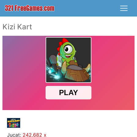
Kizi Kart
Jucat:
242,682 x