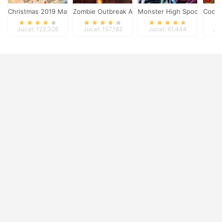
Christmas 2019 Match 3
Zombie Outbreak Arena
Monster High Spooky Fash
Cooki
Jucat: 122,326
Jucat: 157,182
Jucat: 61,444
Juc