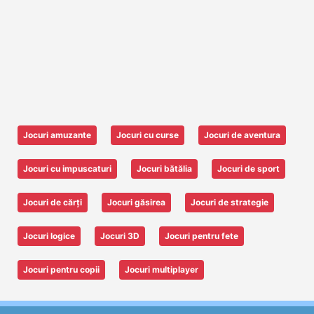
Jocuri amuzante
Jocuri cu curse
Jocuri de aventura
Jocuri cu impuscaturi
Jocuri bătălia
Jocuri de sport
Jocuri de cărți
Jocuri găsirea
Jocuri de strategie
Jocuri logice
Jocuri 3D
Jocuri pentru fete
Jocuri pentru copii
Jocuri multiplayer