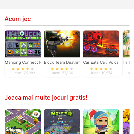
Acum joc
Mahjong Connect Halloween
Block Team Deathmatch
Car Eats Car: Volcanic Adv
Tri To
Jucat: 125,982
Jucat: 57,136
Jucat: 19,574
Juca
Joaca mai multe jocuri gratis!