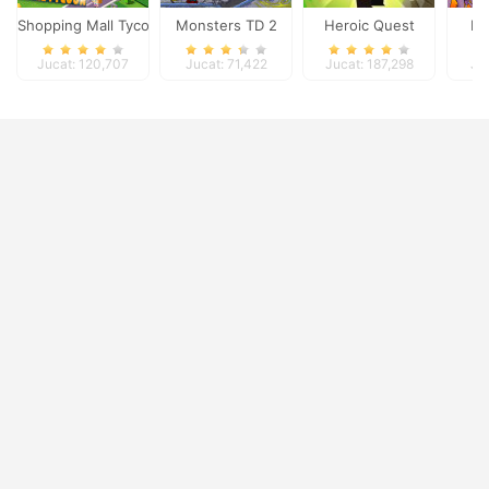
Shopping Mall Tycoon
Monsters TD 2
Heroic Quest
Dy
Jucat: 120,707
Jucat: 71,422
Jucat: 187,298
Ju