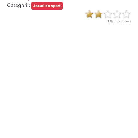
Categorii:
Jocuri de sport
1.8
/5 (
5
votes)