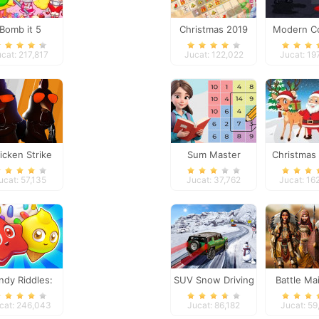
Bomb it 5
Christmas 2019
Modern C
Match 3
Defen
cat: 217,817
Jucat: 122,022
Jucat: 19
icken Strike
Sum Master
Christmas 
ucat: 57,135
Jucat: 37,762
Jucat: 16
ndy Riddles:
SUV Snow Driving
Battle Ma
ree Match 3
3d
cat: 246,043
Jucat: 86,182
Jucat: 5
Puzzle