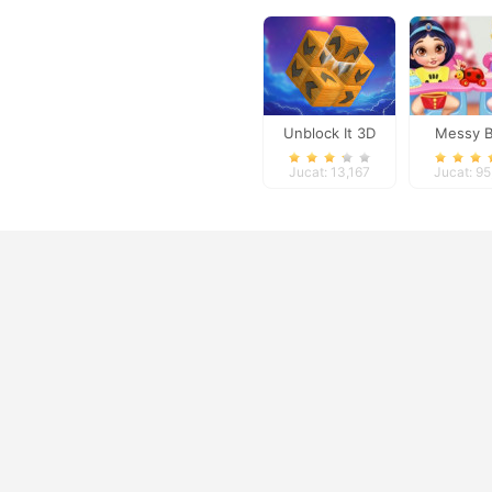
Unblock It 3D
Messy 
Princess C
Jucat: 13,167
Jucat: 9