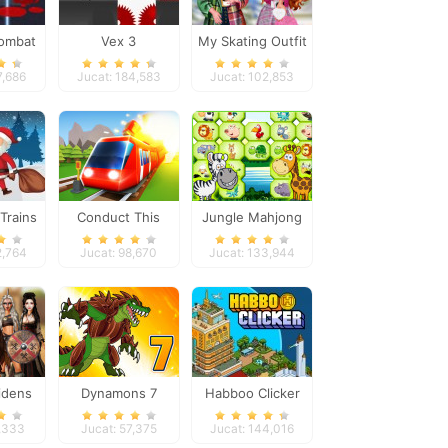
ombat
Vex 3
My Skating Outfit
se
7,686
Jucat: 184,583
Jucat: 102,853
Trains
Conduct This
Jungle Mahjong
Deluxe
2,764
Jucat: 98,670
Jucat: 133,944
idens
Dynamons 7
Habboo Clicker
9,333
Jucat: 57,375
Jucat: 144,016