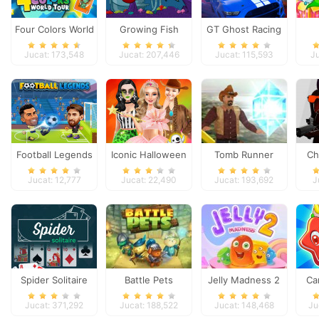
Four Colors World
Growing Fish
GT Ghost Racing
Tour
Jucat: 173,548
Jucat: 207,446
Jucat: 115,593
Ju
Football Legends
Iconic Halloween
Tomb Runner
Ch
2026
Costumes
Jucat: 12,777
Jucat: 22,490
Jucat: 193,692
J
Spider Solitaire
Battle Pets
Jelly Madness 2
Ca
F
Jucat: 371,292
Jucat: 188,522
Jucat: 148,468
Ju