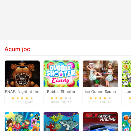
Acum joc
FNAF: Night at the
Bubble Shooter
Ice Queen Sauna
Jun
Dentist
Candy
Realife
Jucat: 71,646
Jucat: 74,285
Jucat: 174,147
Ju