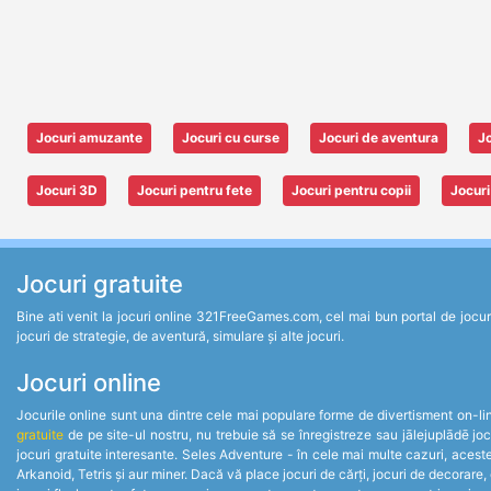
Jocuri amuzante
Jocuri cu curse
Jocuri de aventura
Jo
Jocuri 3D
Jocuri pentru fete
Jocuri pentru copii
Jocuri
Jocuri gratuite
Bine ati venit la jocuri online 321FreeGames.com, cel mai bun portal de jocuri un
jocuri de strategie, de aventură, simulare și alte jocuri.
Jocuri online
Jocurile online sunt una dintre cele mai populare forme de divertisment on-line.
gratuite
de pe site-ul nostru, nu trebuie să se înregistreze sau jālejuplādē jo
jocuri gratuite interesante. Seles Adventure - în cele mai multe cazuri, acest
Arkanoid, Tetris și aur miner. Dacă vă place jocuri de cărți, jocuri de decorare,