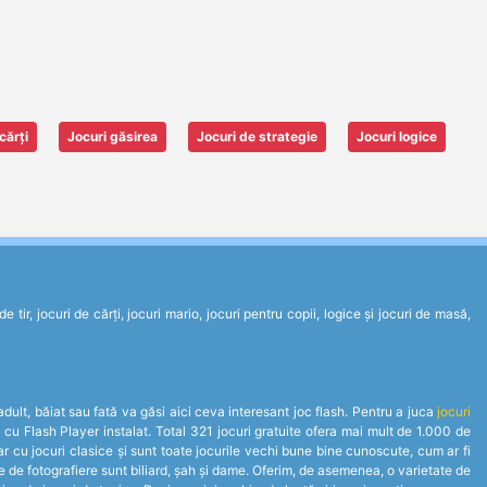
cărți
Jocuri găsirea
Jocuri de strategie
Jocuri logice
tir, jocuri de cărți, jocuri mario, jocuri pentru copii, logice și jocuri de masă,
 adult, băiat sau fată va găsi aici ceva interesant joc flash. Pentru a juca
jocuri
 cu Flash Player instalat. Total 321 jocuri gratuite ofera mai mult de 1.000 de
r cu jocuri clasice și sunt toate jocurile vechi bune bine cunoscute, cum ar fi
ile de fotografiere sunt biliard, șah și dame. Oferim, de asemenea, o varietate de