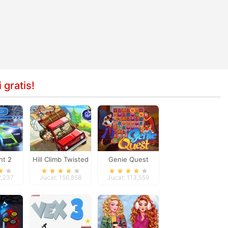
 gratis!
int 2
Hill Climb Twisted
Genie Quest
Transport
2,237
Jucat: 156,858
Jucat: 113,559