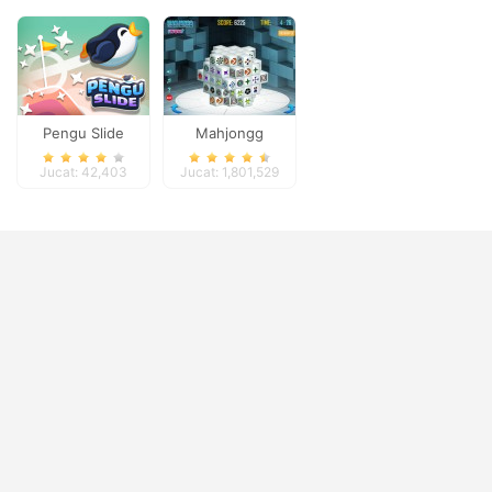
Pengu Slide
Mahjongg
Dimensions
Jucat: 42,403
Jucat: 1,801,529