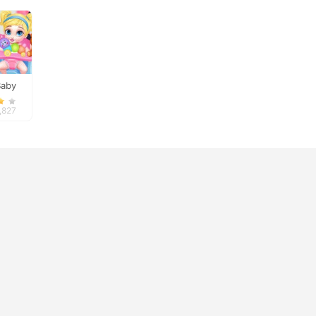
Baby
leanup
5,827