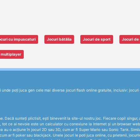
curi cu impuscaturi
Jocuri bătălia
Jocuri de sport
Jocuri de 
 multiplayer
de poți juca gen cele mai diverse jocuri flash online gratuite, inclusiv: jocuri de 
 Dacă sunteți plictisit, ești binevenit la site-ul nostru joc. Fiecare copil singur,
c, tot ce ai nevoie este un calculator cu conexiune la Internet și un browser web
ea au o acțiune în jocuri 2D sau 3D, cum ar fi Super Mario sau Sonic Tank. Simila
 cum ar fi poker sau blackjack. Unele jocuri le poti juca online, cu prietenii, jocur