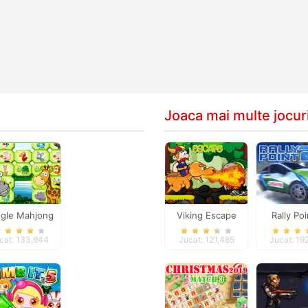
Joaca mai multe jocuri
gle Mahjong
Viking Escape
Rally Po
Deluxe
cat: 133,944
Jucat: 121,485
Jucat: 19