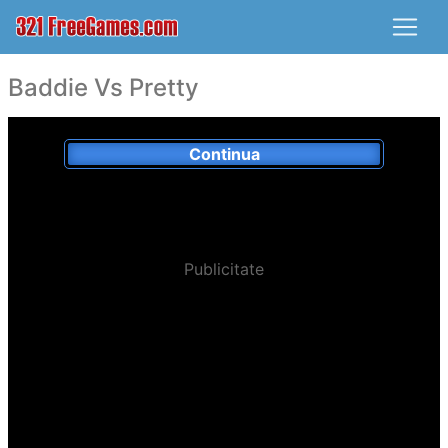
Baddie Vs Pretty
Continua
Publicitate
Jucat:
103,031 x