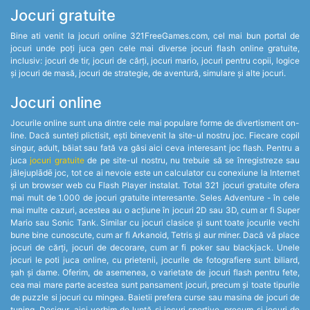
Jocuri gratuite
Bine ati venit la jocuri online 321FreeGames.com, cel mai bun portal de
jocuri unde poți juca gen cele mai diverse jocuri flash online gratuite,
inclusiv: jocuri de tir, jocuri de cărți, jocuri mario, jocuri pentru copii, logice
și jocuri de masă, jocuri de strategie, de aventură, simulare și alte jocuri.
Jocuri online
Jocurile online sunt una dintre cele mai populare forme de divertisment on-
line. Dacă sunteți plictisit, ești binevenit la site-ul nostru joc. Fiecare copil
singur, adult, băiat sau fată va găsi aici ceva interesant joc flash. Pentru a
juca
jocuri gratuite
de pe site-ul nostru, nu trebuie să se înregistreze sau
jālejuplādē joc, tot ce ai nevoie este un calculator cu conexiune la Internet
și un browser web cu Flash Player instalat. Total 321 jocuri gratuite ofera
mai mult de 1.000 de jocuri gratuite interesante. Seles Adventure - în cele
mai multe cazuri, acestea au o acțiune în jocuri 2D sau 3D, cum ar fi Super
Mario sau Sonic Tank. Similar cu jocuri clasice și sunt toate jocurile vechi
bune bine cunoscute, cum ar fi Arkanoid, Tetris și aur miner. Dacă vă place
jocuri de cărți, jocuri de decorare, cum ar fi poker sau blackjack. Unele
jocuri le poti juca online, cu prietenii, jocurile de fotografiere sunt biliard,
șah și dame. Oferim, de asemenea, o varietate de jocuri flash pentru fete,
cea mai mare parte acestea sunt pansament jocuri, precum și toate tipurile
de puzzle si jocuri cu mingea. Baietii prefera curse sau masina de jocuri de
tuning. Desigur, aici vorbim de luptă și jocuri sportive, precum și jocuri de