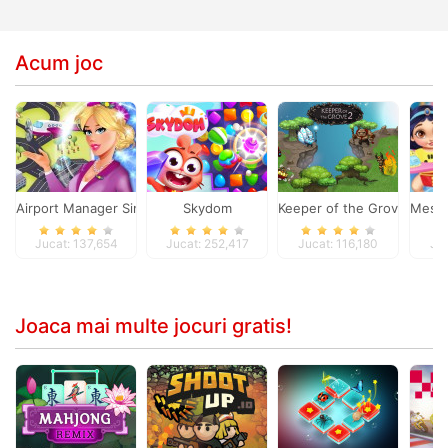
Acum joc
Airport Manager Simulator
Skydom
Keeper of the Grove 2
Messy
Jucat: 137,654
Jucat: 252,417
Jucat: 116,180
Ju
Joaca mai multe jocuri gratis!