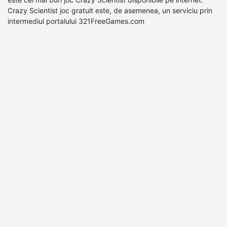
Crazy Scientist joc gratuit este, de asemenea, un serviciu prin
intermediul portalului 321FreeGames.com