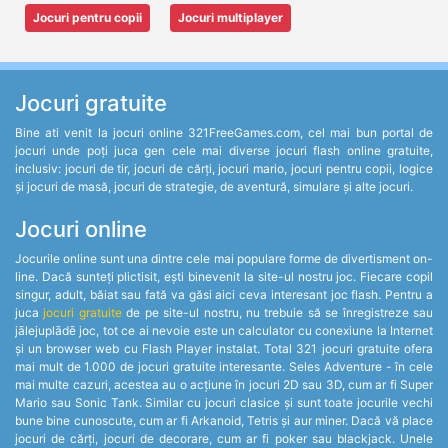
Jocuri pentru copii
Jocuri multiplayer
Jocuri gratuite
Bine ati venit la jocuri online 321FreeGames.com, cel mai bun portal de
jocuri unde poți juca gen cele mai diverse jocuri flash online gratuite,
inclusiv: jocuri de tir, jocuri de cărți, jocuri mario, jocuri pentru copii, logice
și jocuri de masă, jocuri de strategie, de aventură, simulare și alte jocuri.
Jocuri online
Jocurile online sunt una dintre cele mai populare forme de divertisment on-
line. Dacă sunteți plictisit, ești binevenit la site-ul nostru joc. Fiecare copil
singur, adult, băiat sau fată va găsi aici ceva interesant joc flash. Pentru a
juca
jocuri gratuite
de pe site-ul nostru, nu trebuie să se înregistreze sau
jālejuplādē joc, tot ce ai nevoie este un calculator cu conexiune la Internet
și un browser web cu Flash Player instalat. Total 321 jocuri gratuite ofera
mai mult de 1.000 de jocuri gratuite interesante. Seles Adventure - în cele
mai multe cazuri, acestea au o acțiune în jocuri 2D sau 3D, cum ar fi Super
Mario sau Sonic Tank. Similar cu jocuri clasice și sunt toate jocurile vechi
bune bine cunoscute, cum ar fi Arkanoid, Tetris și aur miner. Dacă vă place
jocuri de cărți, jocuri de decorare, cum ar fi poker sau blackjack. Unele