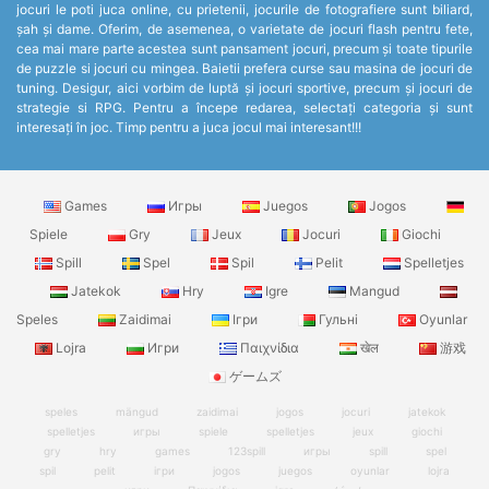
jocuri le poti juca online, cu prietenii, jocurile de fotografiere sunt biliard,
șah și dame. Oferim, de asemenea, o varietate de jocuri flash pentru fete,
cea mai mare parte acestea sunt pansament jocuri, precum și toate tipurile
de puzzle si jocuri cu mingea. Baietii prefera curse sau masina de jocuri de
tuning. Desigur, aici vorbim de luptă și jocuri sportive, precum și jocuri de
strategie si RPG. Pentru a începe redarea, selectați categoria și sunt
interesați în joc. Timp pentru a juca jocul mai interesant!!!
Games
Игры
Juegos
Jogos
Spiele
Gry
Jeux
Jocuri
Giochi
Spill
Spel
Spil
Pelit
Spelletjes
Jatekok
Hry
Igre
Mangud
Speles
Zaidimai
Ігри
Гульні
Oyunlar
Lojra
Игри
Παιχνίδια
खेल
游戏
ゲームズ
speles
mängud
zaidimai
jogos
jocuri
jatekok
spelletjes
игры
spiele
spelletjes
jeux
giochi
gry
hry
games
123spill
игры
spill
spel
spil
pelit
ігри
jogos
juegos
oyunlar
lojra