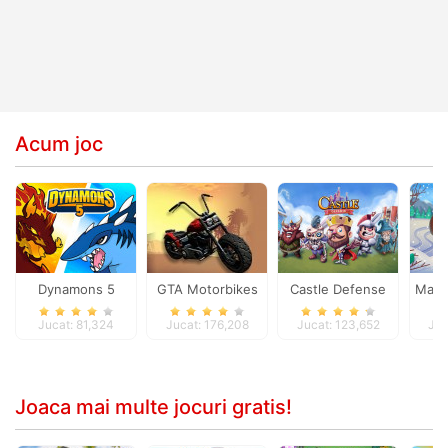
Acum joc
Dynamons 5
GTA Motorbikes
Castle Defense
Matc
Jucat: 81,324
Jucat: 176,208
Jucat: 123,652
Juc
Joaca mai multe jocuri gratis!