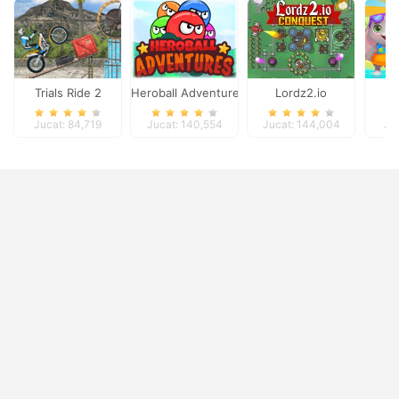
Trials Ride 2
Heroball Adventures
Lordz2.io
Po
Jucat: 84,719
Jucat: 140,554
Jucat: 144,004
Ju