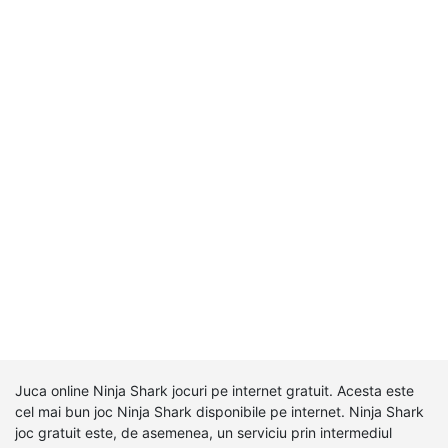
Juca online Ninja Shark jocuri pe internet gratuit. Acesta este
cel mai bun joc Ninja Shark disponibile pe internet. Ninja Shark
joc gratuit este, de asemenea, un serviciu prin intermediul