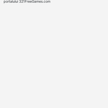
portalului 321FreeGames.com