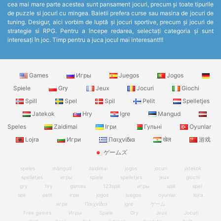
cea mai mare parte acestea sunt pansament jocuri, precum și toate tipurile
de puzzle si jocuri cu mingea. Baietii prefera curse sau masina de jocuri de
tuning. Desigur, aici vorbim de luptă și jocuri sportive, precum și jocuri de
strategie si RPG. Pentru a începe redarea, selectați categoria și sunt
interesați în joc. Timp pentru a juca jocul mai interesant!!!
Games
Игры
Juegos
Jogos
Spiele
Gry
Jeux
Jocuri
Giochi
Spill
Spel
Spil
Pelit
Spelletjes
Jatekok
Hry
Igre
Mangud
Speles
Zaidimai
Ігри
Гульні
Oyunlar
Lojra
Игри
Παιχνίδια
खेल
游戏
ゲームズ
speles
mängud
zaidimai
jogos
jocuri
jatekok
spelletjes
игры
spiele
spelletjes
jeux
giochi
gry
hry
games
123spill
игры
spill
spel
spil
pelit
ігри
jogos
juegos
oyunlar
lojra
игри
Παιχνίδια
igre
ゲーム
Free games
Игры
Spiele
Gry
Jeux
Jocuri