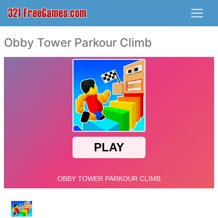
Obby Tower Parkour Climb