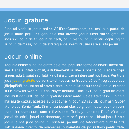
Jocuri gratuite
Bine ati venit la jocuri online 321FreeGames.com, cel mai bun portal de
jocuri unde poți juca gen cele mai diverse jocuri flash online gratuite,
inclusiv: jocuri de tir, jocuri de cărți, jocuri mario, jocuri pentru copii, logice
și jocuri de masă, jocuri de strategie, de aventură, simulare și alte jocuri.
Jocuri online
Jocurile online sunt una dintre cele mai populare forme de divertisment on-
line. Dacă sunteți plictisit, ești binevenit la site-ul nostru joc. Fiecare copil
singur, adult, băiat sau fată va găsi aici ceva interesant joc flash. Pentru a
juca
jocuri gratuite
de pe site-ul nostru, nu trebuie să se înregistreze sau
jālejuplādē joc, tot ce ai nevoie este un calculator cu conexiune la Internet
și un browser web cu Flash Player instalat. Total 321 jocuri gratuite ofera
mai mult de 1.000 de jocuri gratuite interesante. Seles Adventure - în cele
mai multe cazuri, acestea au o acțiune în jocuri 2D sau 3D, cum ar fi Super
Mario sau Sonic Tank. Similar cu jocuri clasice și sunt toate jocurile vechi
bune bine cunoscute, cum ar fi Arkanoid, Tetris și aur miner. Dacă vă place
jocuri de cărți, jocuri de decorare, cum ar fi poker sau blackjack. Unele
jocuri le poti juca online, cu prietenii, jocurile de fotografiere sunt biliard,
șah și dame. Oferim, de asemenea, o varietate de jocuri flash pentru fete,