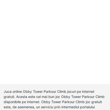
Juca online Obby Tower Parkour Climb jocuri pe internet
gratuit. Acesta este cel mai bun joc Obby Tower Parkour Climb
disponibile pe internet. Obby Tower Parkour Climb joc gratuit
este, de asemenea, un serviciu prin intermediul portalului